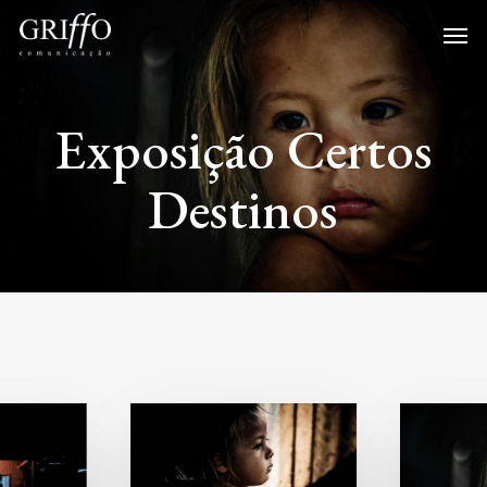
Skip
Me
to
main
content
Exposição Certos
Destinos