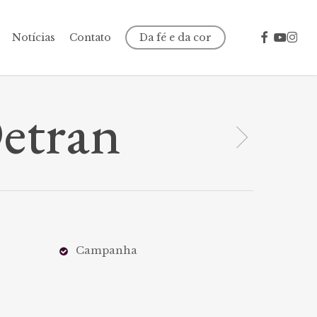
facebook
youtube
insta
Notícias
Contato
Da fé e da cor
etran
Campanha