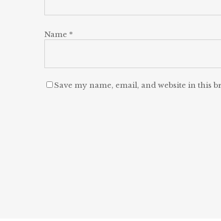
Name
*
Save my name, email, and website in this b
Alternative:
2022 © GRIFFO ∞ SITE CRIADO POR
FUTTURU
®