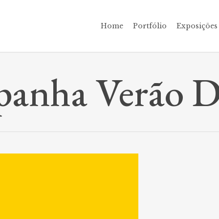
Home
Portfólio
Exposições
anha Verão D