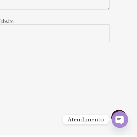
ebsite
Share
Atendimento
facebook
youtube
instagram
Open
chaty