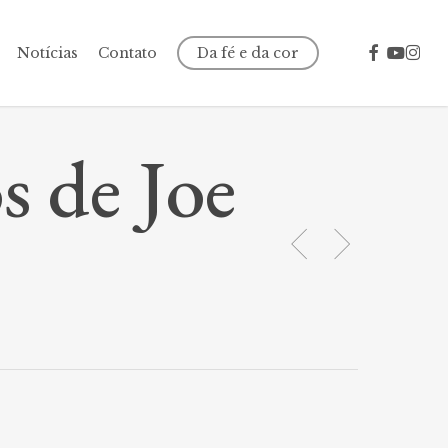
facebook
youtube
insta
Notícias
Contato
Da fé e da cor
 de Joe