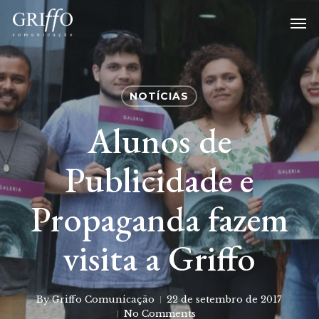
Skip
Me
to
main
content
NOTÍCIAS
Alunos de
Publicidade e
Propaganda fazem
visita a Griffo
By
Griffo Comunicação
22 de setembro de 2017
No Comments