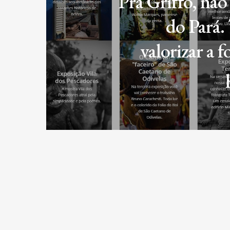
Pra Griffo, não 
do Pará.
valorizar a f