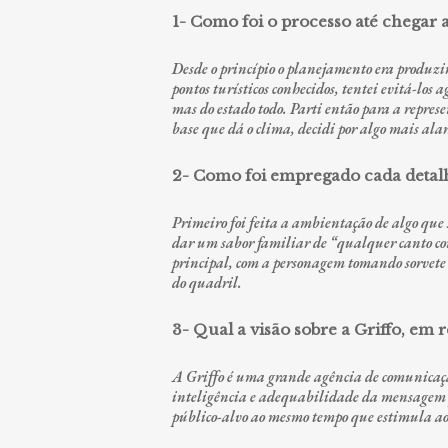
1- Como foi o processo até chegar a
Desde o princípio o planejamento era produzir
pontos turísticos conhecidos, tentei evitá-lo
mas do estado todo. Parti então para a represen
base que dá o clima, decidi por algo mais alar
2- Como foi empregado cada detalh
Primeiro foi feita a ambientação de algo que 
dar um sabor familiar de “qualquer canto con
principal, com a personagem tomando sorvete 
do quadril.
3- Qual a visão sobre a Griffo, em 
A Griffo é uma grande agência de comunicaçã
inteligência e adequabilidade da mensagem pa
público-alvo ao mesmo tempo que estimula ao