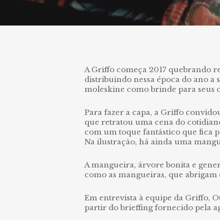
A Griffo começa 2017 quebrando reg
distribuindo nessa época do ano a 
moleskine como brinde para seus c
Para fazer a capa, a Griffo convido
que retratou uma cena do cotidian
com um toque fantástico que fica 
Na ilustração, há ainda uma mangue
A mangueira, árvore bonita e gener
como as mangueiras, que abrigam 
Em entrevista à equipe da Griffo, O
partir do brieffing fornecido pela 