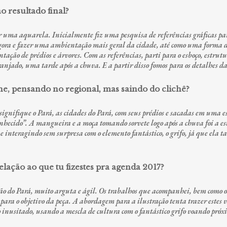
o resultado final?
 uma aquarela. Inicialmente fiz uma pesquisa de referências gráficas para
s agora e fazer uma ambientação mais geral da cidade, até como uma forma 
tação de prédios e árvores. Com as referências, parti para o esboço, estrutur
anjado, uma tarde após a chuva. E a partir disso fomos para os detalhes da 
e, pensando no regional, mas saindo do clichê?
signifique o Pará, as cidades do Pará, com seus prédios e sacadas em uma es
hecido”. A mangueira e a moça tomando sorvete logo após a chuva foi a es
e interagindo sem surpresa com o elemento fantástico, o grifo, já que el
relação ao que tu fizestes pra agenda 2017?
o do Pará, muito arguta e ágil. Os trabalhos que acompanhei, bem como 
ra o objetivo da peça. A abordagem para a ilustração tenta trazer estes 
 inusitado, usando a mescla de cultura com o fantástico grifo voando pr