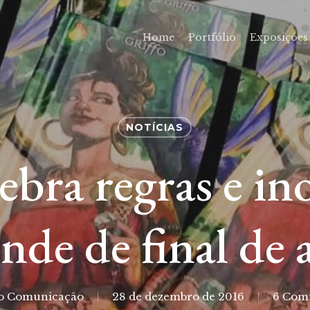
Home
Portfólio
Exposições
NOTÍCIAS
ebra regras e in
inde de final de 
fo Comunicação
28 de dezembro de 2016
6 Com