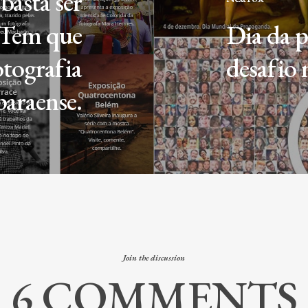
basta ser
 Tem que
Dia da 
otografia
desafio 
paraense.
Join the discussion
6 COMMENTS