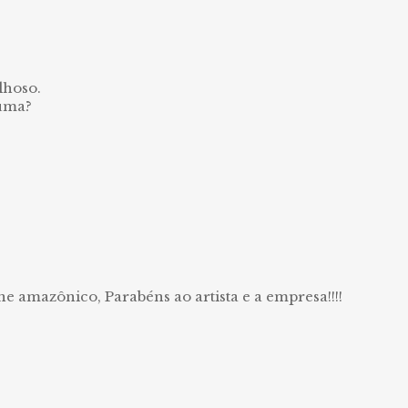
0
lhoso.
 uma?
rne amazônico, Parabéns ao artista e a empresa!!!!