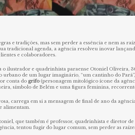
ras e tradições, mas sem perder a essência e nem as raíz
sua tradicional agenda, a agência resolveu inovar lança
lientes e colaboradores.
u o ilustrador e quadrinhista paraense Otoniel Oliveira, 3
o urbano de um lugar imaginário, “um cantinho do Pará”
por conta do
grifo
(personagem mitológico ícone da agênci
ira, símbolo de Belém e uma figura feminina, recorrente
osa, carrega em si a mensagem de final de ano da agênci
e alimentam.
toniel, que também é professor, quadrinhista e diretor de
agência, tentou fugir do lugar comum, sem perder as raízes