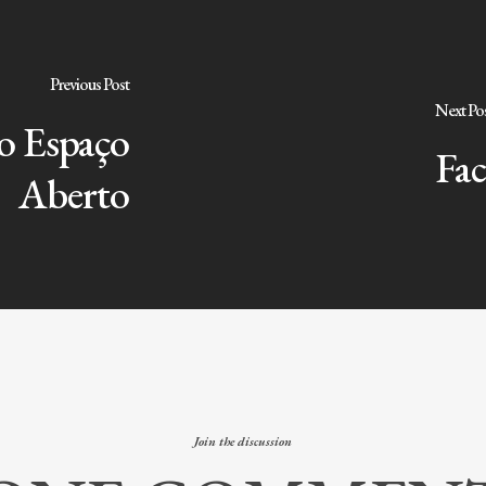
Previous Post
Next Po
no Espaço
Fac
Aberto
Join the discussion