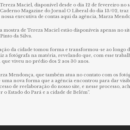
Tereza Maciel, disponível desde o dia 12 de fevereiro no 
Caderno Magazine do Jornal O Liberal do dia 13/02, traz
da nossa executiva de contas aqui da agência, Marza Mend
a mostra de Tereza Maciel estão disponíveis apenas no si
Pinto da Silva.
zação da cidade tomou forma e transformou-se ao longo do
 diz a fotógrafa na matéria, revelando que, com esse trab
á que viveu no prédio dos 2 aos 30 anos.
arza Mendonça, que também atua no contato com os fotógr
, é uma nova forma que a agência encontrou para dar visib
esso de reelaboração do nosso site, e nesse processo, a
r o Estado do Pará e a cidade de Belém”.