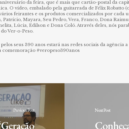
ersário da feira, que é mais que cartão-postal da capit
a. O vídeo, embalado pela guitarrada de Félix Robatto (ob
ários feirantes e os produtos comercializados por cada 
a, Patrício, Mayara, Seu Pedro, Vera, Franco, Dona Rai
elita, Lúcia, Edilson e Dona Coló. Através deles, nós para
 do Ver-o-Peso.
os seus 390 anos estará nas redes sociais da agência a pa
essa comemoração #veropeso390anos
Previous Post
Next Post
 “Geração
Conheça