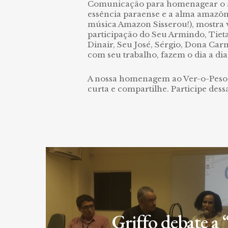
Comunicação para homenagear o aniv
essência paraense e a alma amazônic
música Amazon Sisserou!), mostra v
participação do Seu Armindo, Tiet
Dinair, Seu José, Sérgio, Dona Carm
com seu trabalho, fazem o dia a dia
A nossa homenagem ao Ver-o-Peso pel
curta e compartilhe. Participe d
Griffo debate a