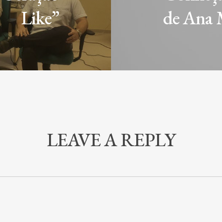
Like”
de Ana 
LEAVE A REPLY