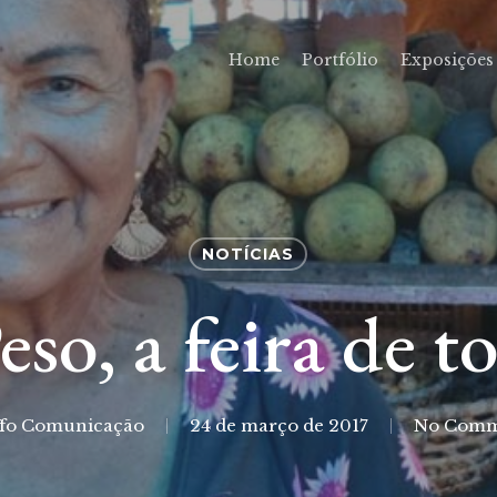
Home
Portfólio
Exposições
NOTÍCIAS
eso, a feira de t
ffo Comunicação
24 de março de 2017
No Comm