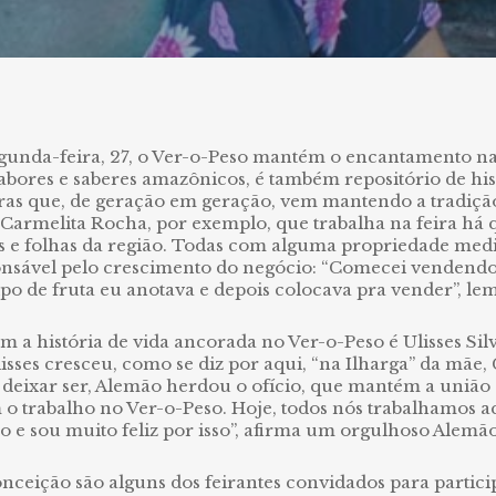
gunda-feira, 27, o Ver-o-Peso mantém o encantamento n
sabores e saberes amazônicos, é também repositório de his
iras que, de geração em geração, vem mantendo a tradição
armelita Rocha, por exemplo, que trabalha na feira há q
tes e folhas da região. Todas com alguma propriedade medi
onsável pelo crescimento do negócio: “Comecei vendendo
o de fruta eu anotava e depois colocava pra vender”, lem
m a história de vida ancorada no Ver-o-Peso é Ulisses Sil
lisses cresceu, como se diz por aqui, “na Ilharga” da mãe,
deixar ser, Alemão herdou o ofício, que mantém a união e
o trabalho no Ver-o-Peso. Hoje, todos nós trabalhamos a
o e sou muito feliz por isso”, afirma um orgulhoso Alemão
eição são alguns dos feirantes convidados para participa