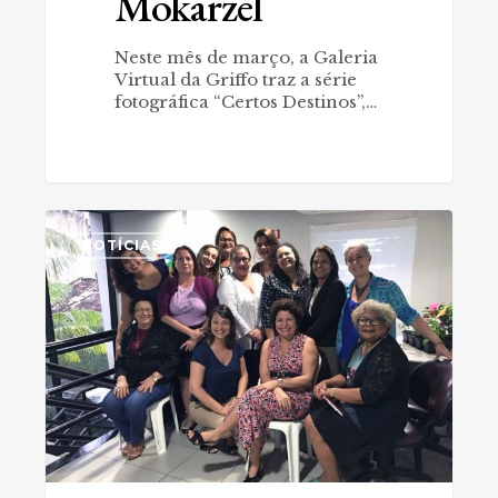
Mokarzel
Neste mês de março, a Galeria
Virtual da Griffo traz a série
fotográfica “Certos Destinos”,…
Griffo
0
apoia
NOTÍCIAS
o
Movimento
Internacional
das
Mulheres
#8M