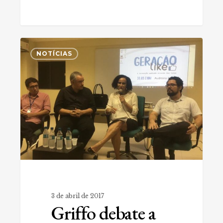
Griffo
0
debate
NOTÍCIAS
a
“Geração
Like”
3 de abril de 2017
Griffo debate a