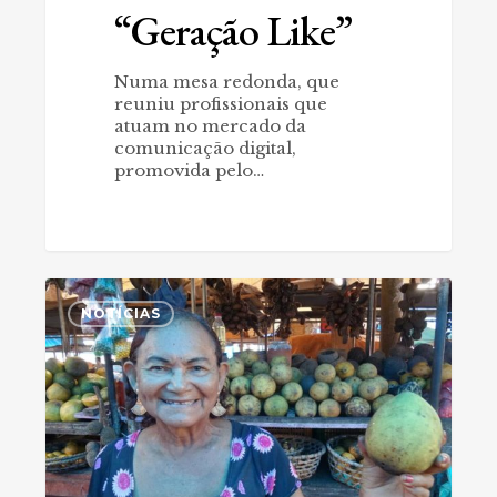
“Geração Like”
Numa mesa redonda, que
reuniu profissionais que
atuam no mercado da
comunicação digital,
promovida pelo…
Ver-
0
o-
NOTÍCIAS
Peso,
a
feira
de
todos
nós