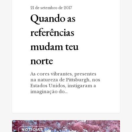
21 de setembro de 2017
Quando as
referências
mudam teu
norte
As cores vibrantes, presentes
na natureza de Pittsburgh, nos
Estados Unidos, instigaram a
imaginação do…
Pará
0
Infravermelho
NOTÍCIAS