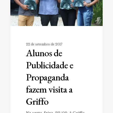
a
Griffo
22 de setembro de 2017
Alunos de
Publicidade e
Propaganda
fazem visita a
Griffo
Na sexta-feira, 22/09, A Griffo