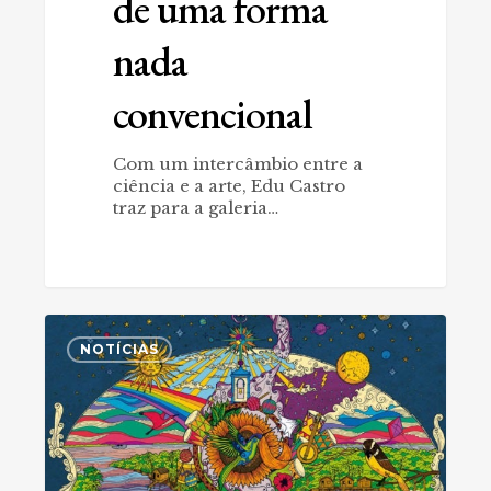
de uma forma
nada
convencional
Com um intercâmbio entre a
ciência e a arte, Edu Castro
traz para a galeria…
Filipe
0
Almeida
NOTÍCIAS
e
seu
universo
iconográfico