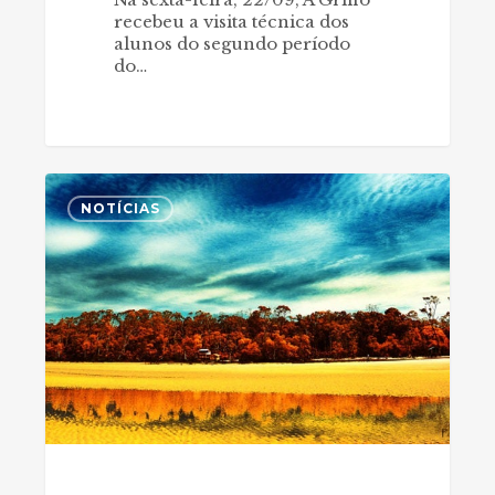
recebeu a visita técnica dos
alunos do segundo período
do…
Quando
0
as
NOTÍCIAS
referências
mudam
teu
norte