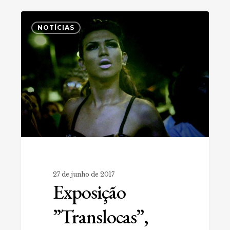
Exposição
0
”Translocas”,
NOTÍCIAS
orgulho
e
representatividade
de
Evna
Moura
27 de junho de 2017
Exposição
”Translocas”,