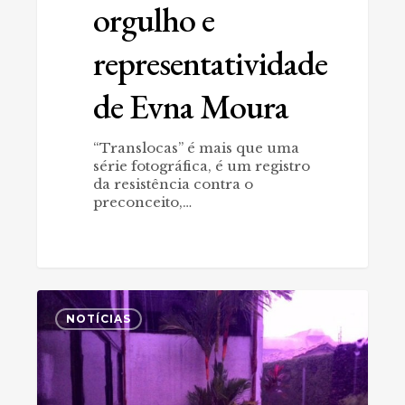
orgulho e
representatividade
de Evna Moura
“Translocas” é mais que uma
série fotográfica, é um registro
da resistência contra o
preconceito,…
Exposição
0
marca
NOTÍCIAS
36
anos
da
Griffo