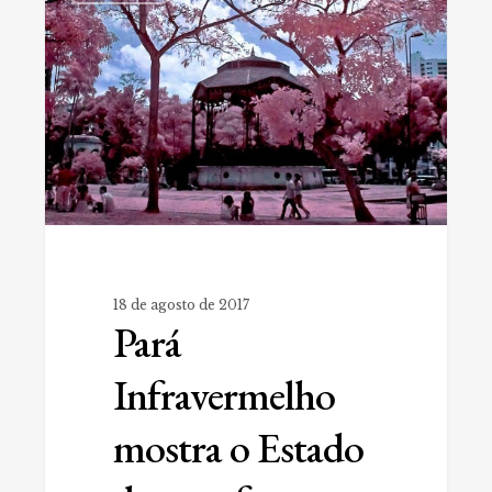
mostra
o
Estado
de
uma
forma
nada
convencional
18 de agosto de 2017
Pará
Infravermelho
mostra o Estado