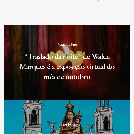
Previous Post
“Traslado da noite” de Walda
Marques é a exposição virtual do
mês de outubro
Next Post