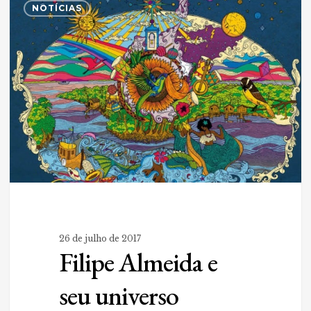
0
Almeida
NOTÍCIAS
e
seu
universo
iconográfico
26 de julho de 2017
Filipe Almeida e
seu universo