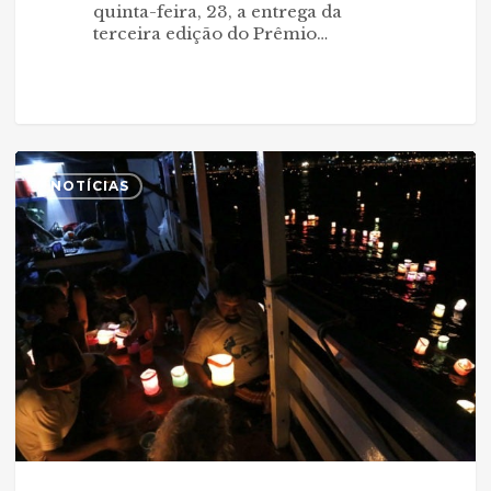
quinta-feira, 23, a entrega da
terceira edição do Prêmio…
Afluente
0
do
NOTÍCIAS
tempo