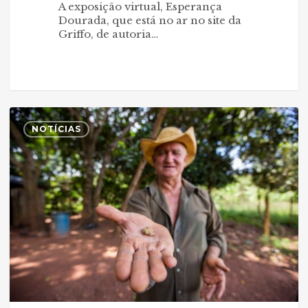
A exposição virtual, Esperança
Dourada, que está no ar no site da
Griffo, de autoria…
Serra
0
pelada
NOTÍCIAS
de
ouro