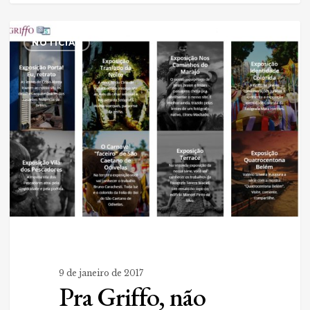
Pra
0
Griffo,
NOTÍCIAS
não
basta
ser
do
Pará.
Tem
que
valorizar
a
fotografia
paraense.
9 de janeiro de 2017
Pra Griffo, não