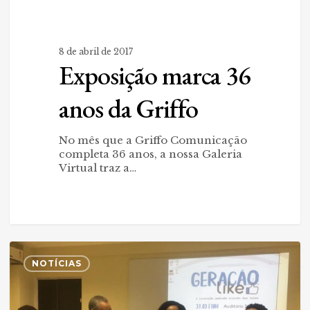
8 de abril de 2017
Exposição marca 36
anos da Griffo
No mês que a Griffo Comunicação
completa 36 anos, a nossa Galeria
Virtual traz a…
Griffo
0
debate
NOTÍCIAS
a
“Geração
Like”