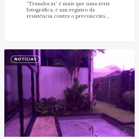
“Translocas” é mais que uma série
fotográfica, é um registro da
resistência contra o preconceito,…
Exposição
0
marca
NOTÍCIAS
36
anos
da
Griffo