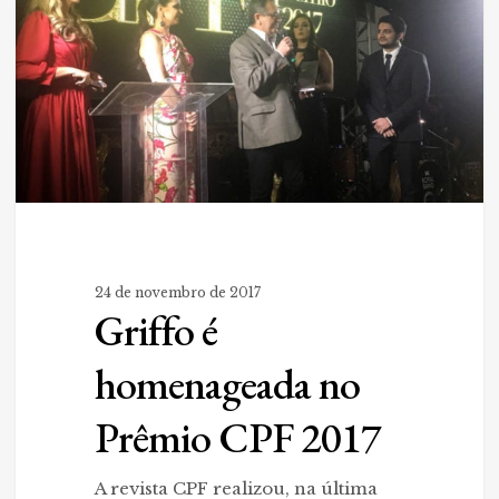
CPF
2017
24 de novembro de 2017
Griffo é
homenageada no
Prêmio CPF 2017
A revista CPF realizou, na última