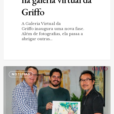
Griffo
A Galeria Virtual da
Griffo inaugura uma nova fase.
Além de fotografias, ela passa a
abrigar outras…
Otoniel
0
Oliveira
NOTÍCIAS
presenteia
Griffo
com
ilustração