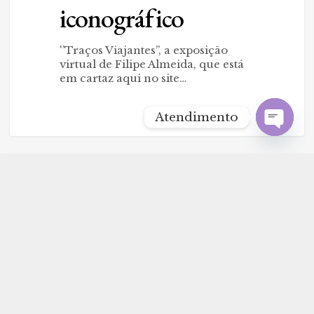
iconográfico
'’Traços Viajantes’’, a exposição
virtual de Filipe Almeida, que está
em cartaz aqui no site…
Atendimento
Open
chaty
Exposição
0
”Translocas”,
NOTÍCIAS
orgulho
e
representatividade
de
Evna
Moura