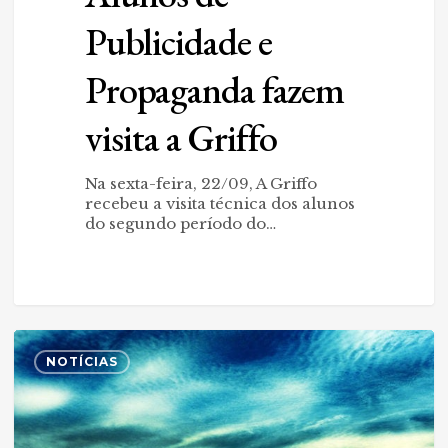
Publicidade e
Propaganda fazem
visita a Griffo
Na sexta-feira, 22/09, A Griffo
recebeu a visita técnica dos alunos
do segundo período do…
Quando
0
as
NOTÍCIAS
referências
mudam
teu
norte