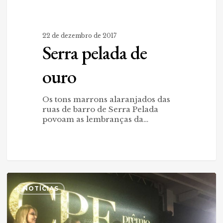
22 de dezembro de 2017
Serra pelada de
ouro
Os tons marrons alaranjados das
ruas de barro de Serra Pelada
povoam as lembranças da…
Griffo
0
é
NOTÍCIAS
homenageada
no
Prêmio