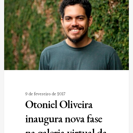
inaugura
nova
fase
na
galeria
virtual
da
Griffo
9 de fevereiro de 2017
Otoniel Oliveira
inaugura nova fase
na galeria virtual da