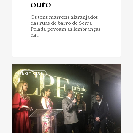
ouro
Os tons marrons alaranjados
das ruas de barro de Serra
Pelada povoam as lembranças
da…
Griffo
0
é
NOTÍCIAS
homenageada
no
Prêmio
CPF
2017