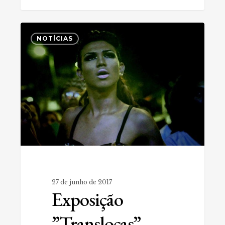
Exposição
0
”Translocas”,
NOTÍCIAS
orgulho
e
representatividade
de
Evna
Moura
27 de junho de 2017
Exposição
”Translocas”,