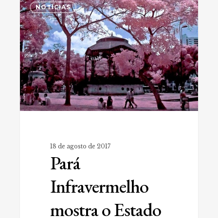
0
Infravermelho
NOTÍCIAS
mostra
o
Estado
de
uma
forma
nada
convencional
18 de agosto de 2017
Pará
Infravermelho
mostra o Estado