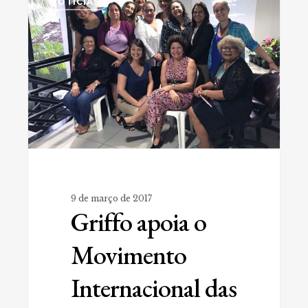
NOTÍCIAS
o
Movimento
Internacional
das
Mulheres
#8M
9 de março de 2017
Griffo apoia o
Movimento
Internacional das