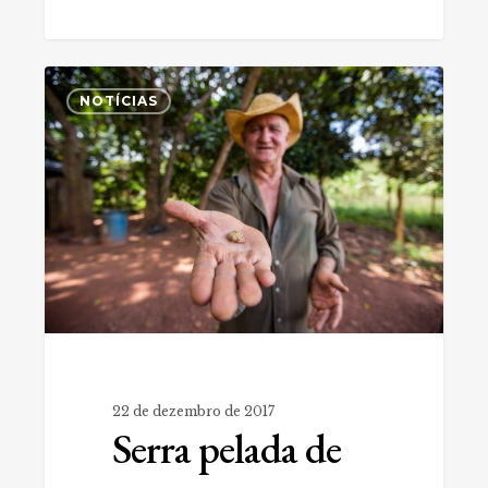
Serra
0
pelada
NOTÍCIAS
de
ouro
22 de dezembro de 2017
Serra pelada de