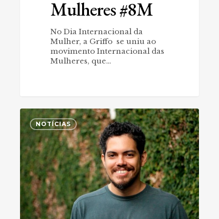
Mulheres #8M
No Dia Internacional da
Mulher, a Griffo se uniu ao
movimento Internacional das
Mulheres, que…
Otoniel
0
Oliveira
NOTÍCIAS
inaugura
nova
fase
na
galeria
virtual
da
Griffo