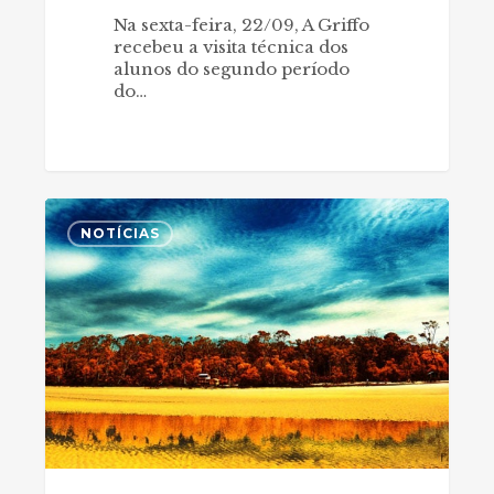
Na sexta-feira, 22/09, A Griffo
recebeu a visita técnica dos
alunos do segundo período
do…
Quando
0
as
NOTÍCIAS
referências
mudam
teu
norte