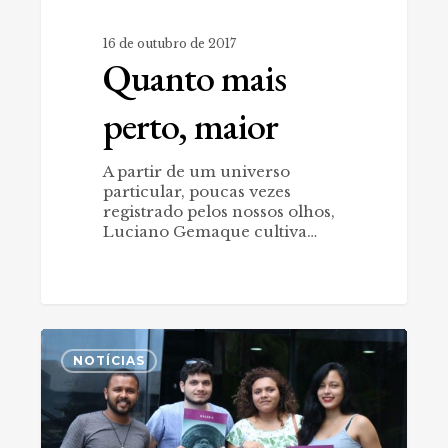
16 de outubro de 2017
Quanto mais
perto, maior
A partir de um universo
particular, poucas vezes
registrado pelos nossos olhos,
Luciano Gemaque cultiva…
Alunos
0
de
NOTÍCIAS
Publicidade
e
Propaganda
fazem