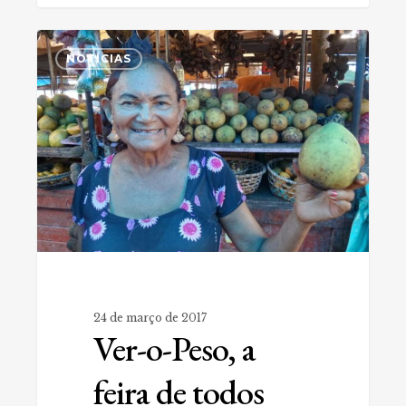
Ver-
0
o-
NOTÍCIAS
Peso,
a
feira
de
todos
nós
24 de março de 2017
Ver-o-Peso, a
feira de todos