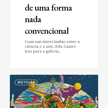
de uma forma
nada
convencional
Com um intercâmbio entre a
ciência e a arte, Edu Castro
traz para a galeria…
Filipe
0
Almeida
NOTÍCIAS
e
seu
universo
iconográfico