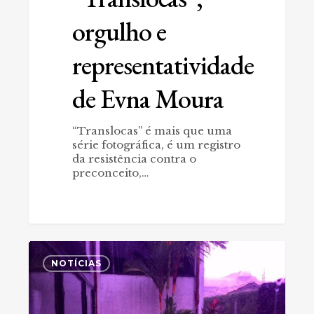
orgulho e
representatividade
de Evna Moura
“Translocas” é mais que uma
série fotográfica, é um registro
da resistência contra o
preconceito,…
Exposição
0
marca
NOTÍCIAS
36
anos
da