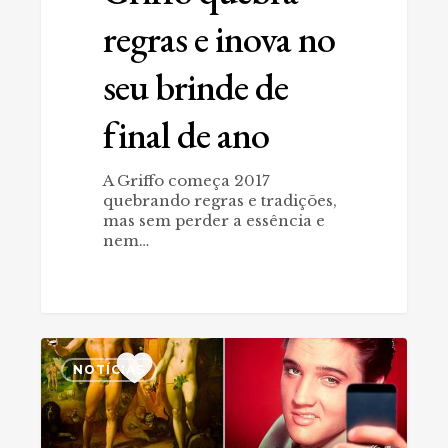
regras e inova no
seu brinde de
final de ano
A Griffo começa 2017
quebrando regras e tradições,
mas sem perder a essência e
nem…
Dia
0
da
NOTÍCIAS
propaganda
rende
desafio
na