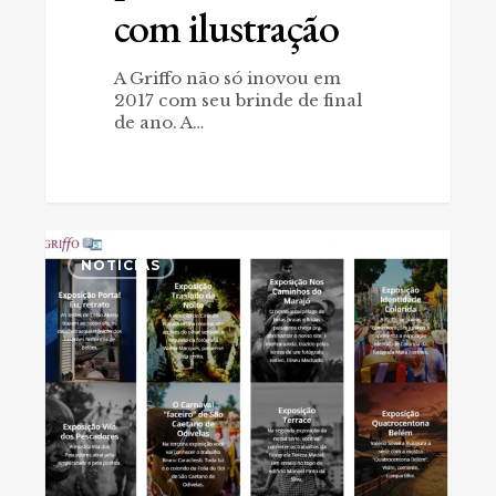
com ilustração
A Griffo não só inovou em
2017 com seu brinde de final
de ano. A…
Pra
0
Griffo,
NOTÍCIAS
não
basta
ser
do
Pará.
Tem
que
valorizar
a
fotografia