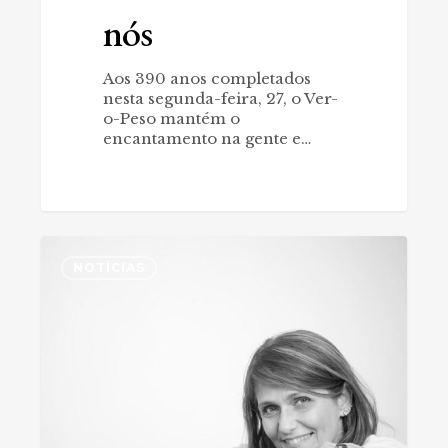
nós
Aos 390 anos completados
nesta segunda-feira, 27, o Ver-
o-Peso mantém o
encantamento na gente e…
Conheça
0
Certos
NOTÍCIAS
Destinos
de
Ana
Mokarzel